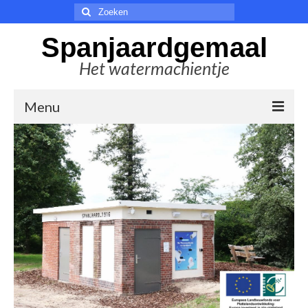
Zoeken
naar:
Spanjaardgemaal
Het watermachientje
Menu
Welkom
De stichting
Nieuws
In de media
Educatie
Sponsoren