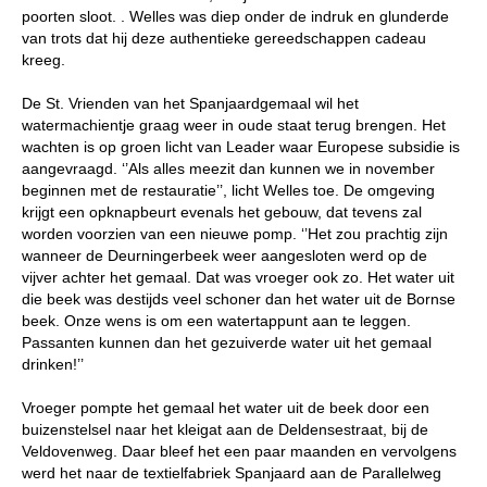
poorten sloot. . Welles was diep onder de indruk en glunderde
van trots dat hij deze authentieke gereedschappen cadeau
kreeg.
De St. Vrienden van het Spanjaardgemaal wil het
watermachientje graag weer in oude staat terug brengen. Het
wachten is op groen licht van Leader waar Europese subsidie is
aangevraagd. ‘’Als alles meezit dan kunnen we in november
beginnen met de restauratie’’, licht Welles toe. De omgeving
krijgt een opknapbeurt evenals het gebouw, dat tevens zal
worden voorzien van een nieuwe pomp. ‘’Het zou prachtig zijn
wanneer de Deurningerbeek weer aangesloten werd op de
vijver achter het gemaal. Dat was vroeger ook zo. Het water uit
die beek was destijds veel schoner dan het water uit de Bornse
beek. Onze wens is om een watertappunt aan te leggen.
Passanten kunnen dan het gezuiverde water uit het gemaal
drinken!’’
Vroeger pompte het gemaal het water uit de beek door een
buizenstelsel naar het kleigat aan de Deldensestraat, bij de
Veldovenweg. Daar bleef het een paar maanden en vervolgens
werd het naar de textielfabriek Spanjaard aan de Parallelweg