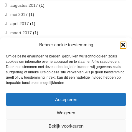
augustus 2017
(1)
mei 2017
(1)
april 2017
(1)
maart 2017
(1)
Beheer cookie toestemming
Om de beste ervaringen te bieden, gebruiken wij technologieën zoals
cookies om informatie over je apparaat op te slaan en/of te raadplegen.
Door in te stemmen met deze technologieën kunnen wij gegevens zoals
Volg ons op social media
surfgedrag of unieke ID's op deze site verwerken. Als je geen toestemming
geeft of uw toestemming intrekt, kan dit een nadelige invloed hebben op
bepaalde functies en mogelijkheden.
Accepteren
Welkom
De stichting
Nieuws
In de media
Educatie
Sponsoren
Weigeren
Vrienden
© 2026 Spanjaardgemaal in Borne
Bekijk voorkeuren