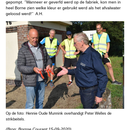
gepompt. ‘’Wanneer er geverfd werd op de fabriek, kon men in
heel Borne zien welke kleur er gebruikt werd als het afvalwater
geloosd werd!’’ A.H.
Op de foto: Hennie Oude Munnink overhandigt Peter Welles de
strikbeitels.
(Bron: Bornse Courant 15-09-2020)