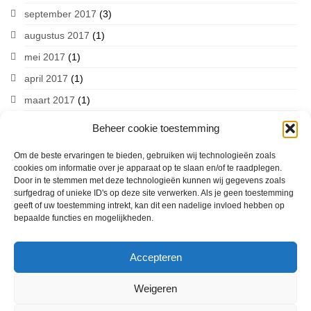
september 2017
(3)
augustus 2017
(1)
mei 2017
(1)
april 2017
(1)
maart 2017
(1)
Beheer cookie toestemming
Om de beste ervaringen te bieden, gebruiken wij technologieën zoals
cookies om informatie over je apparaat op te slaan en/of te raadplegen.
Door in te stemmen met deze technologieën kunnen wij gegevens zoals
Volg ons op social media
surfgedrag of unieke ID's op deze site verwerken. Als je geen toestemming
geeft of uw toestemming intrekt, kan dit een nadelige invloed hebben op
bepaalde functies en mogelijkheden.
Accepteren
Welkom
De stichting
Nieuws
In de media
Educatie
Sponsoren
Weigeren
Vrienden