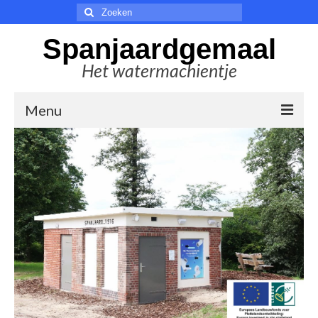
Zoeken
naar:
Spanjaardgemaal
Het watermachientje
Menu
Welkom
De stichting
Nieuws
In de media
Educatie
Sponsoren